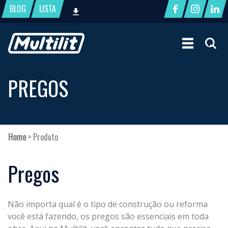
BLOG
LISTA
PREGOS
Home
>
Produto
Pregos
Não importa qual é o tipo de construção ou reforma
você está fazendo, os pregos são essenciais em toda