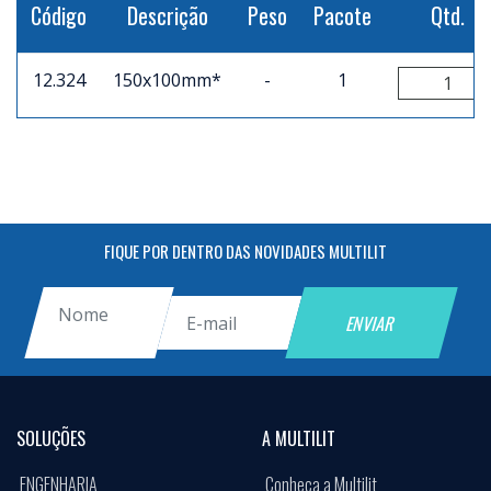
Código
Descrição
Peso
Pacote
Qtd.
12.324
150x100mm*
-
1
FIQUE POR DENTRO DAS NOVIDADES MULTILIT
SOLUÇÕES
A MULTILIT
ENGENHARIA
Conheça a Multilit