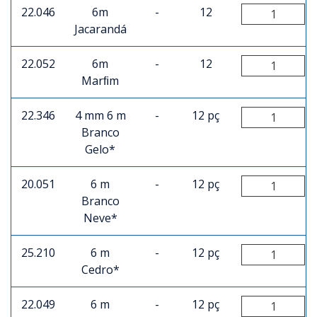
22.046
6m
-
12
Jacarandá
22.052
6m
-
12
Marﬁm
22.346
4 mm 6 m
-
12 pç
Branco
Gelo*
20.051
6 m
-
12 pç
Branco
Neve*
25.210
6 m
-
12 pç
Cedro*
22.049
6 m
-
12 pç