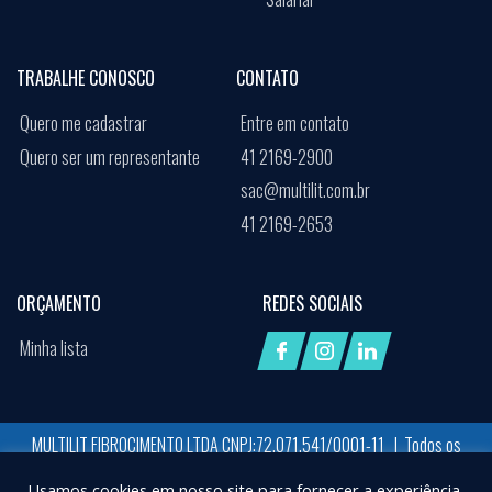
TRABALHE CONOSCO
CONTATO
Quero me cadastrar
Entre em contato
Quero ser um representante
41 2169-2900
sac@multilit.com.br
41 2169-2653
ORÇAMENTO
REDES SOCIAIS
Minha lista
MULTILIT FIBROCIMENTO LTDA CNPJ:72.071.541/0001-11 | Todos os
direitos reservados
Usamos cookies em nosso site para fornecer a experiência