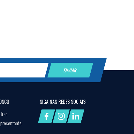
OSCO
SIGA NAS
REDES SOCIAIS
trar
epresentante