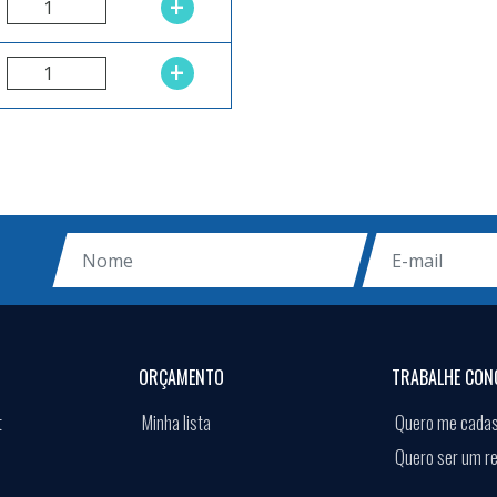
+
+
ORÇAMENTO
TRABALHE CON
t
Minha lista
Quero me cadas
Quero ser um r