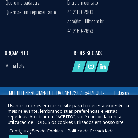
Quero me cadastrar
Entre em contato
Quero ser um representante
41 2169-2900
sac@multilit.com.br
41 2169-2653
ORÇAMENTO
REDES SOCIAIS
Minha lista
MULTILIT FIBROCIMENTO LTDA CNPJ:72.071.541/0001-11 | Todos os
direitos reservados
Usamos cookies em nosso site para fornecer a experiência
Desenvolvido por:
Job Space
mais relevante, lembrando suas preferências e visitas
repetidas. Ao clicar em “ACEITO”, você concorda com a
X
UTILIZAMOS COOKIES PARA GARANTIR QUE VOCÊ TENHA A MELHOR EXPERIÊNCIA EM
utilização de TODOS os cookies utilizados em nosso site.
NOSSO SITE. AO CONTINUAR A NAVEGAÇÃO, ASSUMIREMOS QUE VOCÊ ESTÁ DE
Configurações de Cookies
Política de Privacidade
ACORDO COM ISSO.