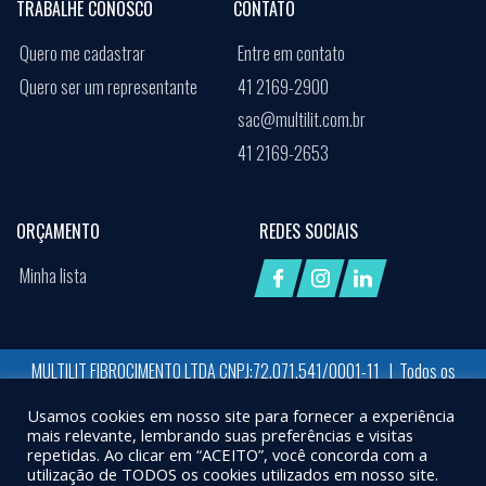
TRABALHE CONOSCO
CONTATO
Quero me cadastrar
Entre em contato
Quero ser um representante
41 2169-2900
sac@multilit.com.br
41 2169-2653
ORÇAMENTO
REDES SOCIAIS
Minha lista
MULTILIT FIBROCIMENTO LTDA CNPJ:72.071.541/0001-11 | Todos os
direitos reservados
Usamos cookies em nosso site para fornecer a experiência
Desenvolvido por:
Job Space
mais relevante, lembrando suas preferências e visitas
repetidas. Ao clicar em “ACEITO”, você concorda com a
X
UTILIZAMOS COOKIES PARA GARANTIR QUE VOCÊ TENHA A MELHOR EXPERIÊNCIA EM
utilização de TODOS os cookies utilizados em nosso site.