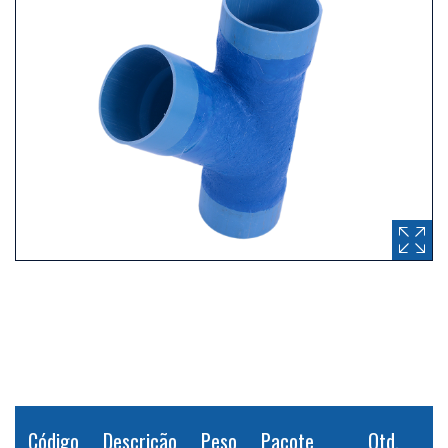
Código
Descrição
Peso
Pacote
Qtd.