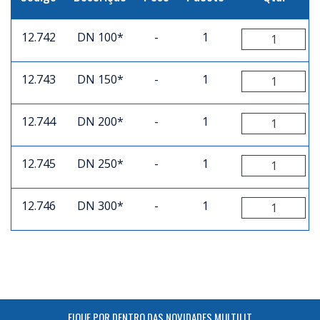
12.742
DN 100*
-
1
12.743
DN 150*
-
1
12.744
DN 200*
-
1
12.745
DN 250*
-
1
12.746
DN 300*
-
1
FIQUE POR DENTRO DAS NOVIDADES MULTILIT