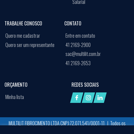
Salarial
TRABALHE CONOSCO
CONTATO
Quero me cadastrar
Entre em contato
Quero ser um representante
41 2169-2900
sac@multilit.com.br
41 2169-2653
ORÇAMENTO
REDES SOCIAIS
Minha lista
MULTILIT FIBROCIMENTO LTDA CNPJ:72.071.541/0001-11 | Todos os
direitos reservados