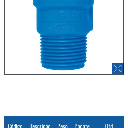
Código
Descrição
Peso
Pacote
Qtd.