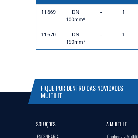
11.669
DN
-
1
100mm*
11.670
DN
-
1
150mm*
FIQUE POR DENTRO DAS NOVIDADES
MULTILIT
SOLUÇÕES
A MULTILIT
ENGENHARIA
Conheça a Multili