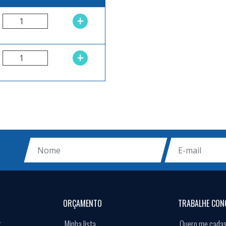
+
+
ORÇAMENTO
TRABALHE CON
t
Minha lista
Quero me cadas