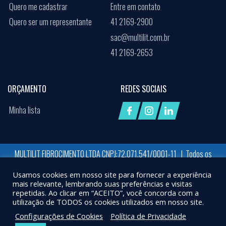
Quero me cadastrar
Entre em contato
Quero ser um representante
41 2169-2900
sac@multilit.com.br
41 2169-2653
ORÇAMENTO
REDES SOCIAIS
Minha lista
MULTILIT FIBROCIMENTO LTDA CNPJ:72.071.541/0001-11 | Todos os
direitos reservados
Usamos cookies em nosso site para fornecer a experiência
Desenvolvido por:
Job Space
mais relevante, lembrando suas preferências e visitas
repetidas. Ao clicar em “ACEITO”, você concorda com a
X
UTILIZAMOS COOKIES PARA GARANTIR QUE VOCÊ TENHA A MELHOR EXPERIÊNCIA EM
utilização de TODOS os cookies utilizados em nosso site.
NOSSO SITE. AO CONTINUAR A NAVEGAÇÃO, ASSUMIREMOS QUE VOCÊ ESTÁ DE
Configurações de Cookies
Política de Privacidade
ACORDO COM ISSO.