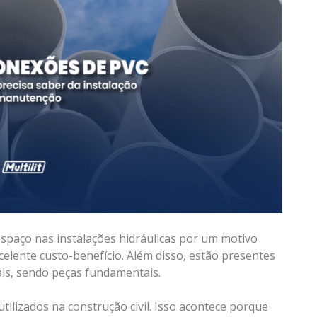
spaço nas instalações hidráulicas por um motivo
celente custo-benefício. Além disso, estão presentes
iais, sendo peças fundamentais.
tilizados na construção civil. Isso acontece porque