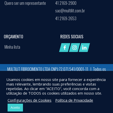
Quero ser um representante
41 2169-2900
sac@multilit.com.br
41 2169-2653
ORÇAMENTO
REDES SOCIAIS
Minha lista
MULTILIT FIBROCIMENTO LTDA CNPJ:72.071.541/0001-11 | Todos os
direitos reservados
Usamos cookies em nosso site para fornecer a experiência
Desenvolvido por:
Job Space
mais relevante, lembrando suas preferências e visitas
repetidas. Ao clicar em “ACEITO”, você concorda com a
X
UTILIZAMOS COOKIES PARA GARANTIR QUE VOCÊ TENHA A MELHOR EXPERIÊNCIA EM
utilização de TODOS os cookies utilizados em nosso site.
NOSSO SITE. AO CONTINUAR A NAVEGAÇÃO, ASSUMIREMOS QUE VOCÊ ESTÁ DE
Configurações de Cookies
Política de Privacidade
ACORDO COM ISSO.
Aceito
OK