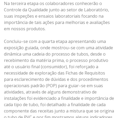
Na terceira etapa
os colaboradores conhecerão
o
Controle da Qualidade
junto
ao setor de
Laboratório,
suas inspeções e ensaios laboratoriais focando na
importância de tais ações para melhorias e avaliações
em n
ossos produtos.
Concluiu
–
se com a quarta etapa
apresentando uma
exposição guiada, onde
mostrou
–
se com uma atividade
dinâmica
uma
cadeia do processo de
tubos,
desde o
recebimento da matéria prima, o processo produtivo
até o usuário final
(consumidor),
foi
r
eforçado
a
necessidade
de
exploração
da
s
Ficha
s
de
Requisito
s
para esclarecimento
de dúvidas e dos procedimentos
operacionais
p
adrão
(POP)
para
guiar
–
se
em
suas
atividades
,
através
de
alguns
demonstrativo
de
instalações
foi evidencia
do a finalidade e impor
tância de
cada
tipo de
tubo
, foi detalhado a finalidade de cada
comp
onente
das receitas junto
a
mistura
que
se
origina
o
tubo
de
PVC
e
por
fim
mostramos
alguns
indicadores