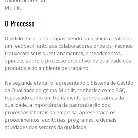
cola
boradores
da
Multilit
.
O Processo
Dividido em
q
uatro etapas, sendo na
primeira
realizado
um feedback junto aos
colaboradores
onde
os
mesmos
trouxeram
seus
questionamentos,
entendimentos,
opiniões
sobre
o
processo
produtivo,
da
qualidade
dos
produtos e do ambiente de
trabalho.
Na segunda etapa foi apre
sentado o
Sistema de Gestão
da Qualidade do grupo
Multilit
, conhecido como SGQ,
repassado como um treinamento sobre a
s áreas
d
a
qualidade,
a
importância
da
padronização
dos
processos
laborais
da
empresa,
apresenta
do
os
procedimentos,
auditorias,
programas,
e
demais
atividades
dos setores da
qualidade.