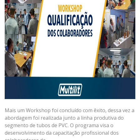
Mais
um
Workshop
foi
concluído
com
êxito,
dessa
vez
a
abordagem
foi
realizada junto
a linha produtiva do
segmento de tubos
de PVC
.
O programa
visa
o
desenvolvimento
da
capacitação
profissional
dos