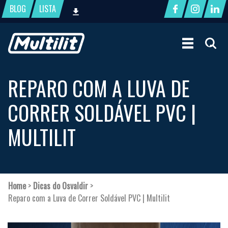
BLOG
LISTA
REPARO COM A LUVA DE
CORRER SOLDÁVEL PVC |
MULTILIT
Home
>
Dicas do Osvaldir
>
Reparo com a Luva de Correr Soldável PVC | Multilit