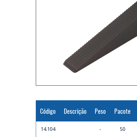
Código
Descrição
Peso
Pacote
14.104
-
50