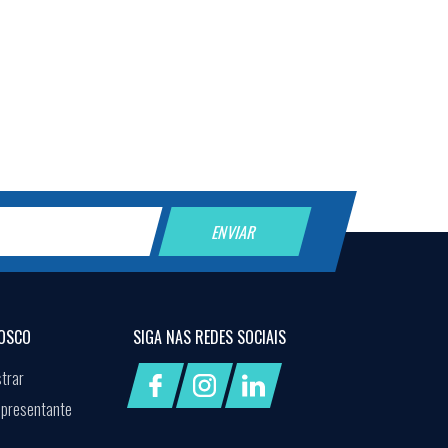
OSCO
SIGA NAS
REDES SOCIAIS
trar
epresentante