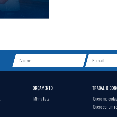
ORÇAMENTO
TRABALHE CON
t
Minha lista
Quero me cadas
Quero ser um r