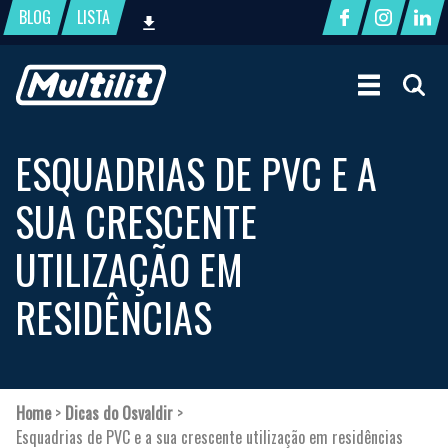
BLOG
LISTA
ESQUADRIAS DE PVC E A
SUA CRESCENTE
UTILIZAÇÃO EM
RESIDÊNCIAS
Home
>
Dicas do Osvaldir
>
Esquadrias de PVC e a sua crescente utilização em residências