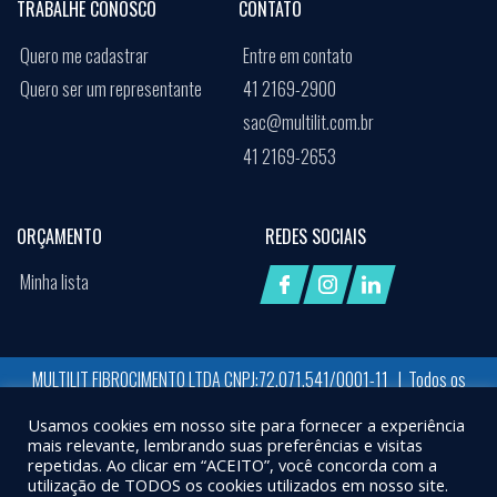
TRABALHE CONOSCO
CONTATO
Quero me cadastrar
Entre em contato
Quero ser um representante
41 2169-2900
sac@multilit.com.br
41 2169-2653
ORÇAMENTO
REDES SOCIAIS
Minha lista
MULTILIT FIBROCIMENTO LTDA CNPJ:72.071.541/0001-11 | Todos os
direitos reservados
Usamos cookies em nosso site para fornecer a experiência
Desenvolvido por:
Job Space
mais relevante, lembrando suas preferências e visitas
repetidas. Ao clicar em “ACEITO”, você concorda com a
X
UTILIZAMOS COOKIES PARA GARANTIR QUE VOCÊ TENHA A MELHOR EXPERIÊNCIA EM
utilização de TODOS os cookies utilizados em nosso site.