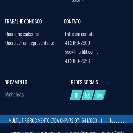
Salarial
TRABALHE CONOSCO
CONTATO
Quero me cadastrar
Entre em contato
Quero ser um representante
41 2169-2900
sac@multilit.com.br
41 2169-2653
ORÇAMENTO
REDES SOCIAIS
Minha lista
MULTILIT FIBROCIMENTO LTDA CNPJ:72.071.541/0001-11 | Todos os
direitos reservados
Usamos cookies em nosso site para fornecer a experiência