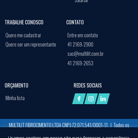
Salarial
TRABALHE CONOSCO
CONTATO
Quero me cadastrar
Entre em contato
Quero ser um representante
41 2169-2900
sac@multilit.com.br
41 2169-2653
ORÇAMENTO
REDES SOCIAIS
Minha lista
MULTILIT FIBROCIMENTO LTDA CNPJ:72.071.541/0001-11 | Todos os
direitos reservados
Usamos cookies em nosso site para fornecer a experiência