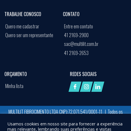
TRABALHE CONOSCO
CONTATO
Quero me cadastrar
Entre em contato
Quero ser um representante
41 2169-2900
sac@multilit.com.br
41 2169-2653
ORÇAMENTO
REDES SOCIAIS
Minha lista
MULTILIT FIBROCIMENTO LTDA CNPJ:72.071.541/0001-11 | Todos os
direitos reservados
Usamos cookies em nosso site para fornecer a experiência
Desenvolvido por:
Job Space
mais relevante, lembrando suas preferências e visitas