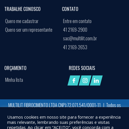
TRABALHE CONOSCO
CONTATO
Quero me cadastrar
Entre em contato
Quero ser um representante
41 2169-2900
sac@multilit.com.br
41 2169-2653
ORÇAMENTO
REDES SOCIAIS
Minha lista
MULTILIT FIBROCIMENTO LTDA CNPJ:72.071.541/0001-11 | Todos os
direitos reservados
Usamos cookies em nosso site para fornecer a experiência
Desenvolvido por:
Job Space
mais relevante, lembrando suas preferências e visitas
repetidas. Ao clicar em “ACEITO”, você concorda com a