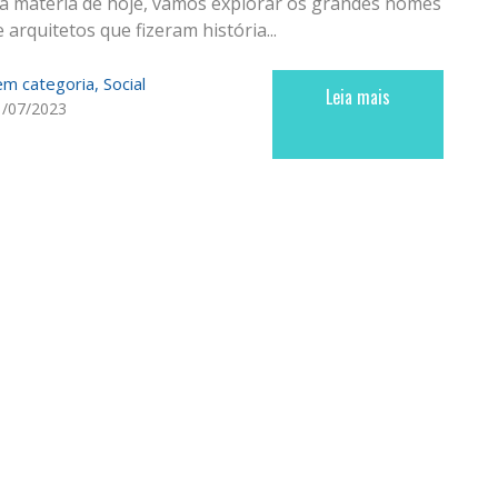
a matéria de hoje, vamos explorar os grandes nomes
 arquitetos que fizeram história...
em categoria
Social
Leia mais
1/07/2023