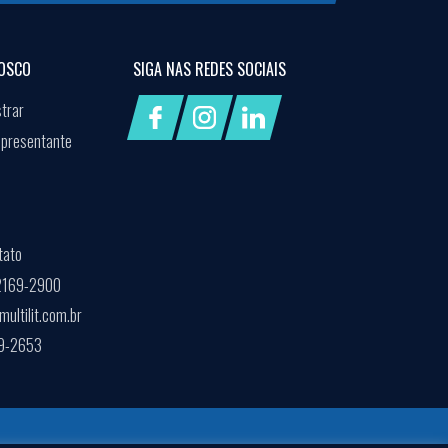
OSCO
SIGA NAS
REDES SOCIAIS
trar
epresentante
tato
2169-2900
ltilit.com.br
9-2653
OK
ESTÁ DE ACORDO COM ISSO.
X