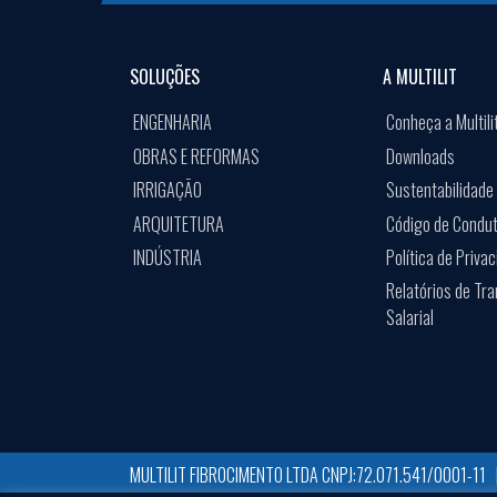
SOLUÇÕES
A MULTILIT
ENGENHARIA
Conheça a Multili
OBRAS E REFORMAS
Downloads
IRRIGAÇÃO
Sustentabilidade
ARQUITETURA
Código de Condu
INDÚSTRIA
Política de Priva
Relatórios de Tr
Salarial
UTILIZAMOS COOKIES PARA GARANTIR QUE VOCÊ TENHA A MEL
MULTILIT FIBROCIMENTO LTDA CNPJ:72.071.541/0001-11 |