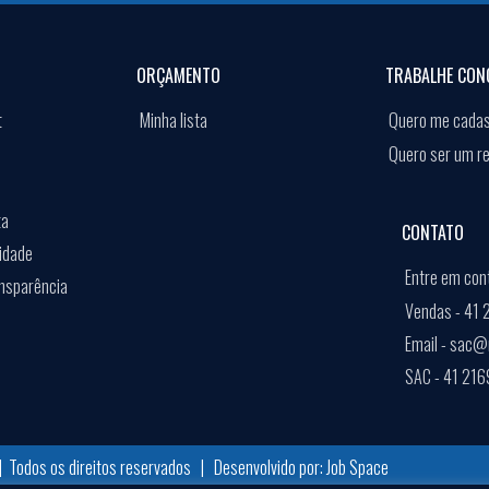
ORÇAMENTO
TRABALHE CON
t
Minha lista
Quero me cadas
Quero ser um r
ta
CONTATO
cidade
Entre em con
ansparência
Vendas -
41 
Email -
sac@mu
SAC -
41 216
HOR EXPERIÊNCIA EM NOSSO SITE. AO CONTINUAR A NAVEGAÇÃO, ASSUMIREMOS QUE VOCÊ 
 Todos os direitos reservados
|
Desenvolvido por:
Job Space