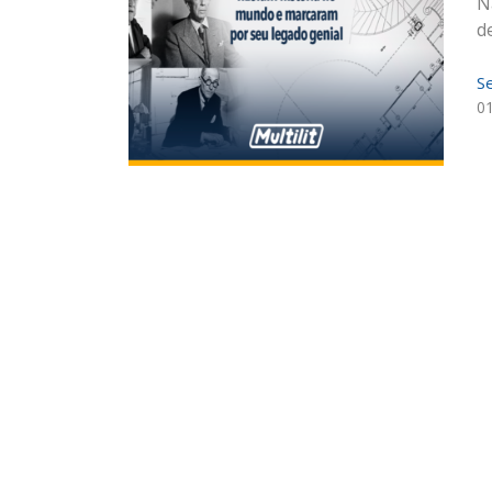
N
de
S
0