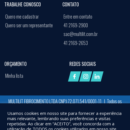
TRABALHE CONOSCO
CONTATO
Quero me cadastrar
Entre em contato
Quero ser um representante
41 2169-2900
sac@multilit.com.br
41 2169-2653
ORÇAMENTO
REDES SOCIAIS
Minha lista
MULTILIT FIBROCIMENTO LTDA CNPJ:72.071.541/0001-11 | Todos os
direitos reservados
Usamos cookies em nosso site para fornecer a experiência
Desenvolvido por:
Job Space
mais relevante, lembrando suas preferências e visitas
repetidas. Ao clicar em “ACEITO”, você concorda com a
X
UTILIZAMOS COOKIES PARA GARANTIR QUE VOCÊ TENHA A MELHOR EXPERIÊNCIA EM
utilização de TODOS os cookies utilizados em nosso site.