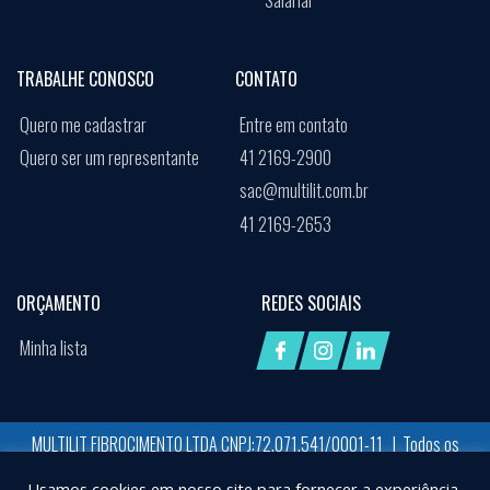
Salarial
TRABALHE CONOSCO
CONTATO
Quero me cadastrar
Entre em contato
Quero ser um representante
41 2169-2900
sac@multilit.com.br
41 2169-2653
ORÇAMENTO
REDES SOCIAIS
Minha lista
MULTILIT FIBROCIMENTO LTDA CNPJ:72.071.541/0001-11 | Todos os
direitos reservados
Usamos cookies em nosso site para fornecer a experiência