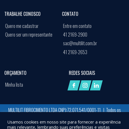
TRABALHE CONOSCO
CONTATO
Quero me cadastrar
Entre em contato
Quero ser um representante
41 2169-2900
sac@multilit.com.br
41 2169-2653
ORÇAMENTO
REDES SOCIAIS
Minha lista
MULTILIT FIBROCIMENTO LTDA CNPJ:72.071.541/0001-11 | Todos os
direitos reservados
Usamos cookies em nosso site para fornecer a experiência
Desenvolvido por:
Job Space
mais relevante, lembrando suas preferências e visitas