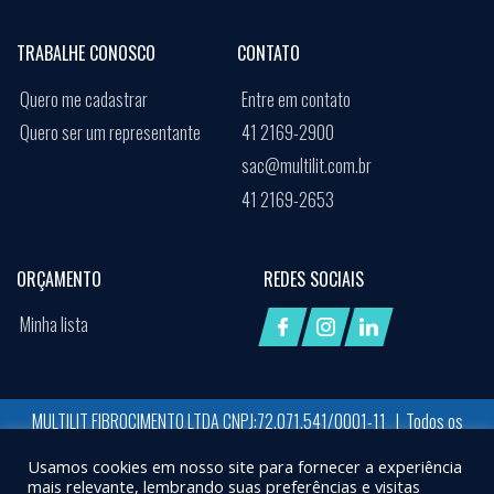
TRABALHE CONOSCO
CONTATO
Quero me cadastrar
Entre em contato
Quero ser um representante
41 2169-2900
sac@multilit.com.br
41 2169-2653
ORÇAMENTO
REDES SOCIAIS
Minha lista
MULTILIT FIBROCIMENTO LTDA CNPJ:72.071.541/0001-11 | Todos os
direitos reservados
Usamos cookies em nosso site para fornecer a experiência
Desenvolvido por:
Job Space
mais relevante, lembrando suas preferências e visitas