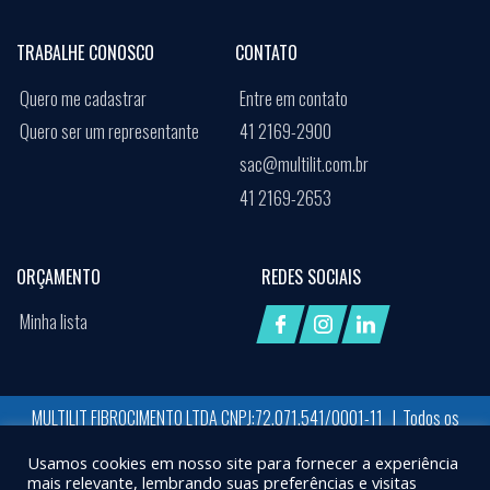
TRABALHE CONOSCO
CONTATO
Quero me cadastrar
Entre em contato
Quero ser um representante
41 2169-2900
sac@multilit.com.br
41 2169-2653
ORÇAMENTO
REDES SOCIAIS
Minha lista
MULTILIT FIBROCIMENTO LTDA CNPJ:72.071.541/0001-11 | Todos os
direitos reservados
Usamos cookies em nosso site para fornecer a experiência
Desenvolvido por:
Job Space
mais relevante, lembrando suas preferências e visitas