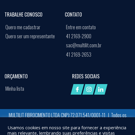
TRABALHE CONOSCO
CONTATO
Quero me cadastrar
Entre em contato
Quero ser um representante
41 2169-2900
sac@multilit.com.br
41 2169-2653
ORÇAMENTO
REDES SOCIAIS
Minha lista
MULTILIT FIBROCIMENTO LTDA CNPJ:72.071.541/0001-11 | Todos os
direitos reservados
Usamos cookies em nosso site para fornecer a experiência
Desenvolvido por:
Job Space
mais relevante, lembrando suas preferências e visitas